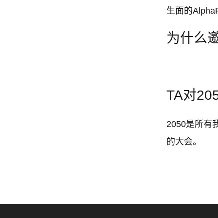
生面的Alph
为什么邀
TA对2
2050是所
的大会。