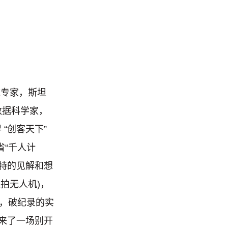
域专家，斯坦
数据科学家，
“创客天下”
省“千人计
独特的见解和想
跟拍无人机)，
人机，破纪录的实
带来了一场别开