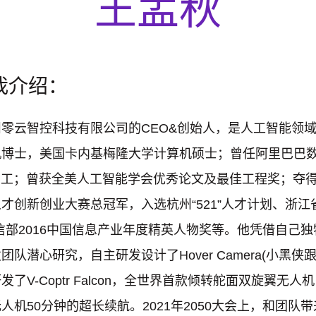
王孟秋
我介绍：
零云智控科技有限公司的CEO&创始人，是人工智能领
机博士，美国卡内基梅隆大学计算机硕士；曾任阿里巴巴
r早期员工；曾获全美人工智能学会优秀论文及最佳工程奖；夺得 
才创新创业大赛总冠军，入选杭州“521”人才计划、浙江
信部2016中国信息产业年度精英人物奖等。他凭借自己
队潜心研究，自主研发设计了Hover Camera(小黑侠
了V-Coptr Falcon，全世界首款倾转舵面双旋翼无
人机50分钟的超长续航。2021年2050大会上，和团队