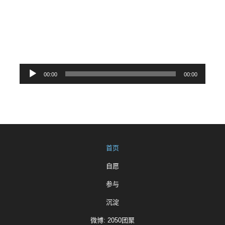
我看到你们在一起，我是真的很happy：）
——2050主题曲《一群无知少年的团聚》
音
00:00
00:00
频
播
放
器
首页
自愿
参与
沉淀
微博: 2050团聚