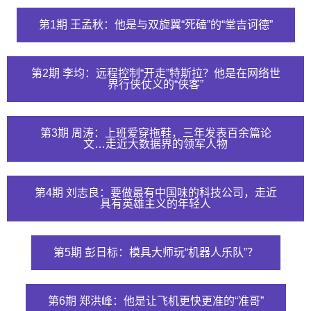
第1期 王孟秋：他是与双旋翼“死磕”的“堂吉诃德”
第2期 李均：远程控制“开走”特斯拉？他是在网络世
界行侠仗义的“侠客”
第3期 周涛：上班爱穿拖鞋，三年发表百余篇论
文…走近大数据界的领军人物
第4期 刘志良：要做最有中国味的科技公司，走近
具有英雄主义的年轻人
第5期 彭日标：模具大师玩“机器人乐队”？
第6期 郑洪峰：他是让飞机更快更准的“准哥”