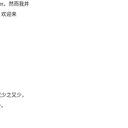
er。然而我并
。欢迎来
就少之又少，
一。