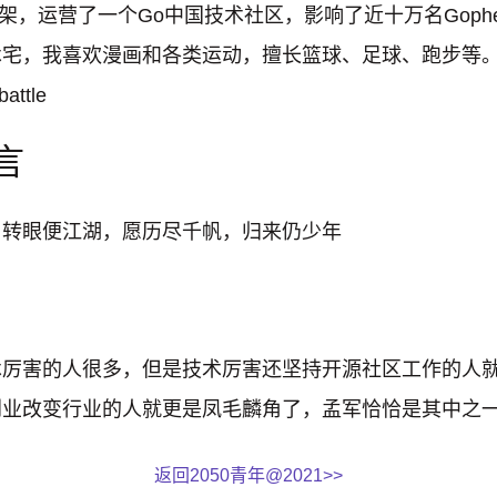
o框架，运营了一个Go中国技术社区，影响了近十万名Goph
术宅，我喜欢漫画和各类运动，擅长篮球、足球、跑步等
ttle
言
，转眼便江湖，愿历尽千帆，归来仍少年
术厉害的人很多，但是技术厉害还坚持开源社区工作的人
创业改变行业的人就更是凤毛麟角了，孟军恰恰是其中之
返回2050青年@2021>>