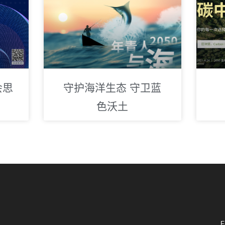
会思
守护海洋生态 守卫蓝
色沃土
F