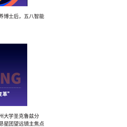
养博士后，五八智能
州大学圣克鲁兹分
昴星团望远镜主焦点