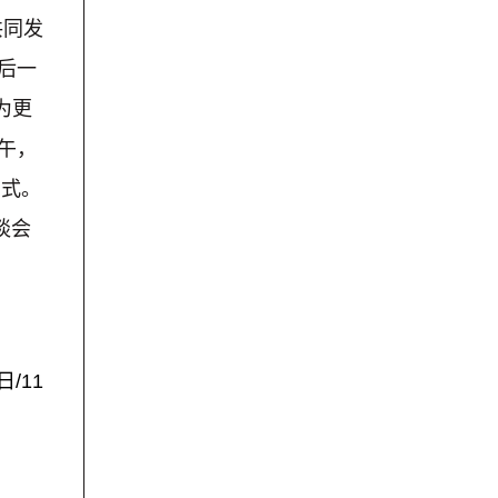
共同发
后一
为更
午，
方式。
谈会
日/11