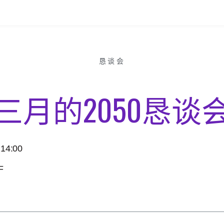
恳谈会
三月的2050恳谈
4:00
F