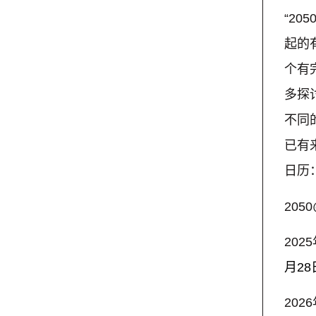
“2
起的
个有
多探
不同
已有来
日历
2050
202
月28
202