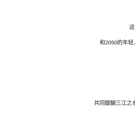
这
和2050的年
共同醍醐三江之