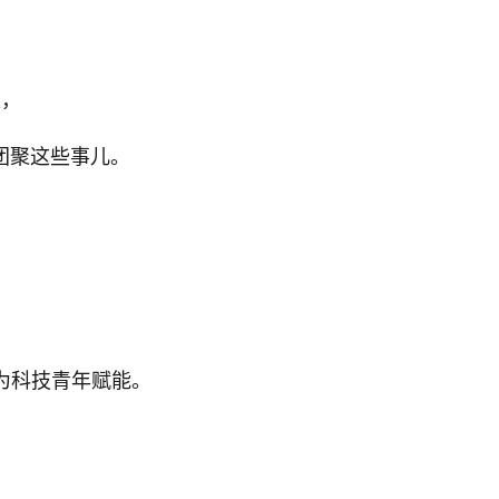
家，
谁团聚这些事儿。
为科技青年赋能。