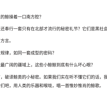
区的鲸操着一口南方腔？
，还奉行一套只有在北部才流行的秘密礼节？它们是黑社
有方言。
有规律，如同一套成型的密码？
球最广阔的疆域上，这些小鲸鲸到底有什么坏心眼？
言，破译鲸类的小秘密。如果我们实在听不懂它们的话，
它们吧，用人类的乐器和喉咙，唱一首惟妙惟肖的鲸歌。