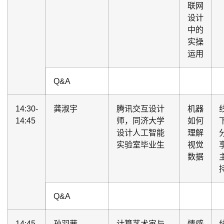
联网
设计
中的
实操
运用
Q&A
14:30-
龚淑宇
腾讯交互设计
机器
14:45
师，同济大学
如何
设计人工智能
理解
实验室毕业生
视觉
享
数据
Q&A
14:45-
孙羽茜
计算艺术家与
情感