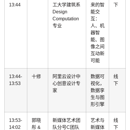
13:44
工大学建筑系
来的智
下
Design
能交
Computation
互：
专业
人、机
器智
能、图
像之间
互动新
可能
13:44-
十修
阿里云设计中
数据可
线
13:53
心创意设计专
视化，
下
家
数据孪
生与图
形引擎
13:53-
郭晓
新媒体艺术团
艺术与
线
14:02
彤 &
队分号C团队
新媒体
下