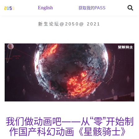
English
获取我的PASS
新生论坛@2050
@
2021
我们做动画吧——从“零”开始制
作国产科幻动画《星骸骑士》