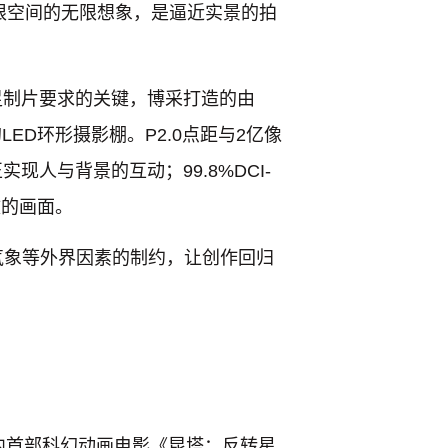
限空间的无限想象，是逼近实景的拍
足制片要求的关键，博采打造的由
LED环形摄影棚。P2.0点距与2亿像
人与背景的互动；99.8%DCI-
致的画面。
气象等外界因素的制约，让创作回归
内首部科幻动画电影《昆塔：反转星