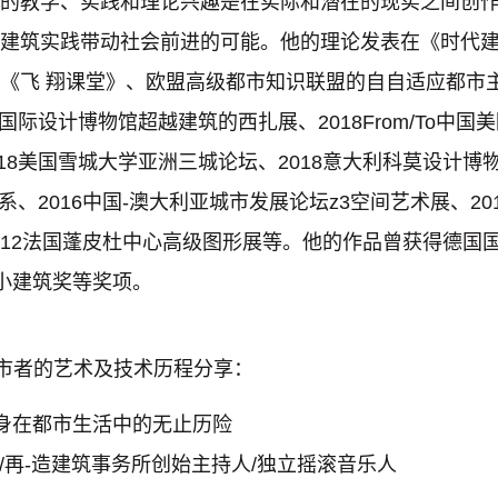
的教学、实践和理论兴趣是在实际和潜在的现实之间创作“超
建筑实践带动社会前进的可能。他的理论发表在《时代建
《飞 翔课堂》、欧盟⾼级都市知识联盟的⾃自适应都市
国际设计博物馆超越建筑的西扎展、2018From/To中国
18美国雪城大学亚洲三城论坛、2018意⼤利科莫设计博物
系、2016中国-澳⼤利亚城市发展论坛z3空间艺术展、20
012法国蓬⽪杜中心⾼级图形展等。他的作品曾获得德国国家设
最佳小建筑奖等奖项。
市者的艺术及技术历程分享：
市民自身在都市生活中的无止历险
再-造建筑事务所创始主持人/独立摇滚音乐人