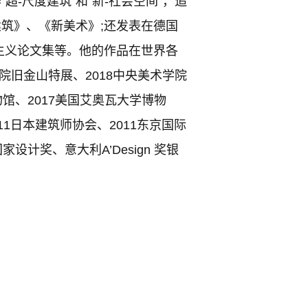
-尺度建筑”和“新-社会空间”，追
筑》、《新美术》;还发表在德国
主义论文集等。他的作品在世界各
美院旧金⼭特展、2018中央美术学院
馆、2017美国艾奥瓦大学博物
11⽇本建筑师协会、2011东京国际
计奖、意⼤利A’Design 奖银