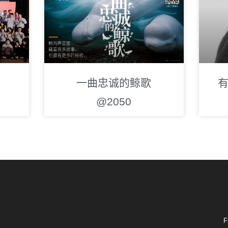
一曲忠诚的鲸歌
有
@2050
F