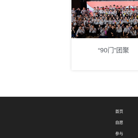
“90门”团聚
首页
自愿
参与