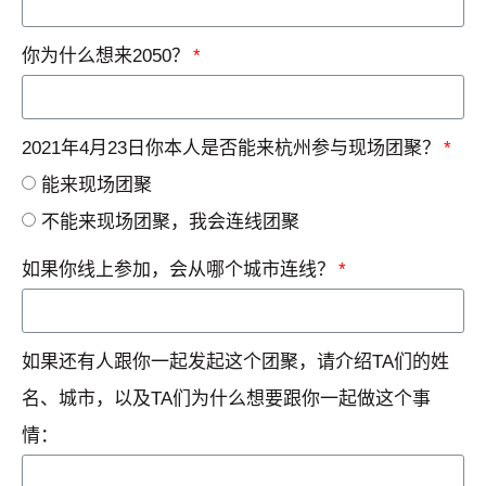
你为什么想来2050？
2021年4月23日你本人是否能来杭州参与现场团聚？
能来现场团聚
不能来现场团聚，我会连线团聚
如果你线上参加，会从哪个城市连线？
如果还有人跟你一起发起这个团聚，请介绍TA们的姓
名、城市，以及TA们为什么想要跟你一起做这个事
情：