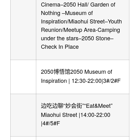
Cinema–2050 Hall/ Garden of
Nothing –Museum of
Inspiration/Miaohui Street–Youth
Reunion/Meetup Area-Camping
under the stars–2050 Stone–
Check In Place
2050
2050 Museum of
博悟馆
Inspiration | 12:30-22:00|3#/2#F
“
”“Eat&Meet”
边吃边聊
妙会街
Miaohui Street |14:00-22:00
|4#/5#F