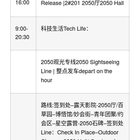
16:00
Release |2#201 2050
2050 Hall
厅
9:00-
Tech Life
科技生活
：
20:30
2050
2050 Sightseeing
观光专线
Line |
depart on the
整点发车
hour
:
–
-2050
/
路线
签到处
露天影院
厅
百
–
/
–
/
草园
博悟馆
妙会街
青年团聚
约
–
-2050
–
会区
星空露营
石碑
签到处
Line
Check In Place–Outdoor
：