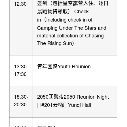
12:30
签到（包括星空露营入住、逐日
Check-
晨跑物资领取）
in
Including check in of
（
Camping Under The Stars and
material collection of Chasing
The Rising Sun
）
13:30-
Youth Reunion
青年团聚
17:30
18:30-
2050
2050 Reunion Night
团聚夜
20:30
|1#201
Yunqi Hall
云栖厅