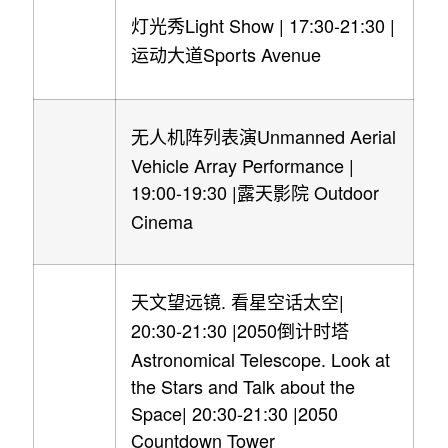
Light Show | 17:30-21:30 |
灯光秀
Sports Avenue
运动大道
Unmanned Aerial
无人机阵列表演
Vehicle Array Performance |
19:00-19:30 |
Outdoor
露天影院
Cinema
.
|
天文望远镜
看星空话太空
20:30-21:30 |2050
倒计时塔
Astronomical Telescope. Look at
the Stars and Talk about the
Space| 20:30-21:30 |2050
Countdown Tower