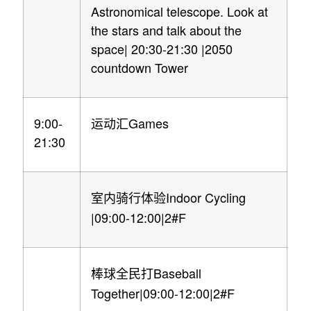
Astronomical telescope. Look at
the stars and talk about the
space| 20:30-21:30 |2050
countdown Tower
9:00-
Games
运动汇
21:30
Indoor Cycling
室内骑行体验
|09:00-12:00|2#F
Baseball
棒球全民打
Together|09:00-12:00|2#F