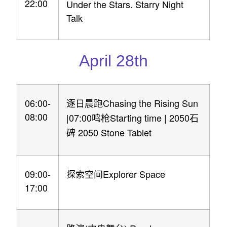
22:00
Under the Stars. Starry Night
Talk
April 28th
06:00-
Chasing the Rising Sun
逐日晨跑
08:00
|07:00
Starting time | 2050
鸣枪
石
2050 Stone Tablet
碑
09:00-
Explorer Space
探索空间
17:00