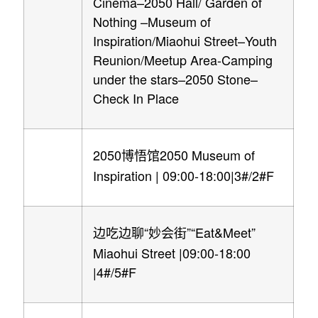
Cinema–2050 Hall/ Garden of
Nothing –Museum of
Inspiration/Miaohui Street–Youth
Reunion/Meetup Area-Camping
under the stars–2050 Stone–
Check In Place
2050
2050 Museum of
博悟馆
Inspiration | 09:00-18:00|3#/2#F
“
”“Eat&Meet”
边吃边聊
妙会街
Miaohui Street |09:00-18:00
|4#/5#F