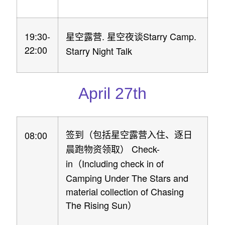
19:30-
.
Starry Camp.
星空露营
星空夜谈
22:00
Starry Night Talk
April 27th
08:00
签到（包括星空露营入住、逐日
Check-
晨跑物资领取）
in
Including check in of
（
Camping Under The Stars and
material collection of Chasing
The Rising Sun
）