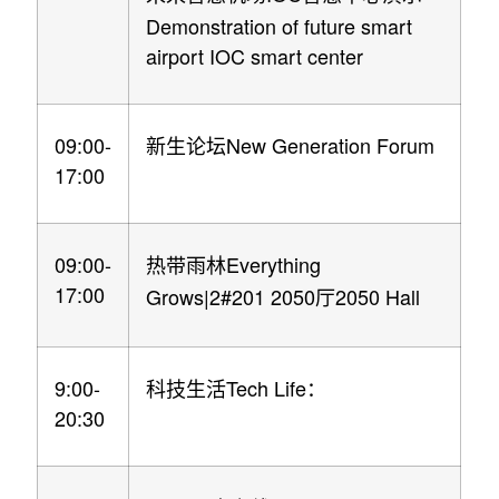
Demonstration of future smart
airport IOC smart center
09:00-
New Generation Forum
新生论坛
17:00
09:00-
Everything
热带雨林
17:00
Grows|2#201 2050
2050 Hall
厅
9:00-
Tech Life
科技生活
：
20:30