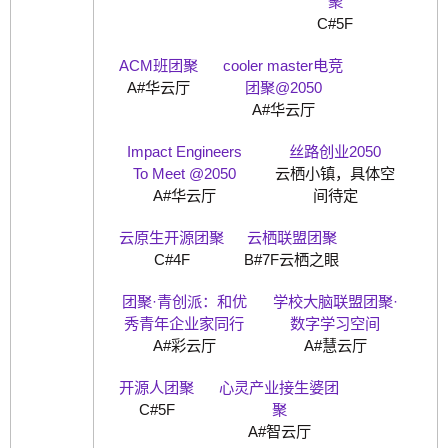
聚
C#5F
ACM班团聚
cooler master电竞
A#华云厅
团聚@2050
A#华云厅
Impact Engineers
丝路创业2050
To Meet @2050
云栖小镇，具体空
A#华云厅
间待定
云原生开源团聚
云栖联盟团聚
C#4F
B#7F云栖之眼
团聚·青创派：和优
学校大脑联盟团聚·
秀青年企业家同行
数字学习空间
A#彩云厅
A#慧云厅
开源人团聚
心灵产业接生婆团
C#5F
聚
A#智云厅