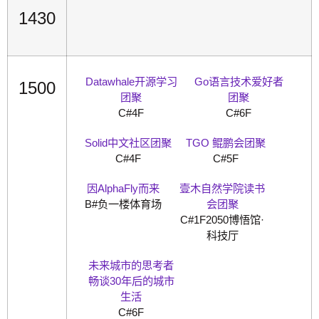
1430
Datawhale开源学习
Go语言技术爱好者
1500
团聚
团聚
C#4F
C#6F
Solid中文社区团聚
TGO 鲲鹏会团聚
C#4F
C#5F
因AlphaFly而来
壹木自然学院读书
B#负一楼体育场
会团聚
C#1F2050博悟馆·
科技厅
未来城市的思考者
畅谈30年后的城市
生活
C#6F