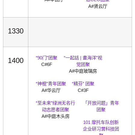
A#贤云厅
1330
“90门”团聚
“一起話 | 畫海洋”视
1400
C#6F
觉团聚
A#中庭玻璃房
“神棍”青年团聚
“精芬” 团聚
A#华云厅
C#3F
“至未来”绿洲无名行
「开放问题」青年
动志愿者团聚
团聚
A#中庭木头房
101 摩托车队创新
企业研习营科技团