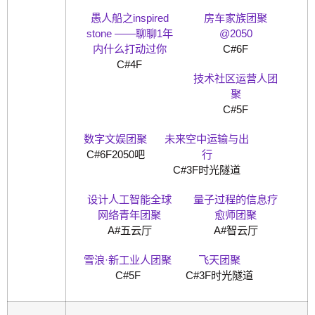
愚人船之inspired
房车家族团聚
stone ——聊聊1年
@2050
内什么打动过你
C#6F
C#4F
技术社区运营人团
聚
C#5F
数字文娱团聚
未来空中运输与出
C#6F2050吧
行
C#3F时光隧道
设计人工智能全球
量子过程的信息疗
网络青年团聚
愈师团聚
A#五云厅
A#智云厅
雪浪·新工业人团聚
飞天团聚
C#5F
C#3F时光隧道