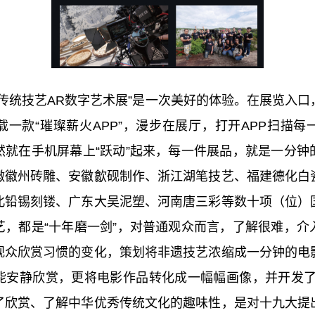
传统技艺AR数字艺术展”是一次美好的体验。在展览入
一款“璀璨薪火APP”，漫步在展厅，打开APP扫描
然就在手机屏幕上“跃动”起来，每一件展品，就是一分钟
徽徽州砖雕、安徽歙砚制作、浙江湖笔技艺、福建德化白
北铅锡刻镂、广东大吴泥塑、河南唐三彩等数十项（位）
艺，都是“十年磨一剑”，对普通观众而言，了解很难，介
观众欣赏习惯的变化，策划将非遗技艺浓缩成一分钟的电
能安静欣赏，更将电影作品转化成一幅幅画像，并开发了
了欣赏、了解中华优秀传统文化的趣味性，是对十九大提