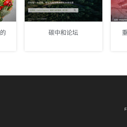
年的
碳中和论坛
F